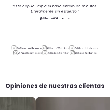
“
“Este cepillo limpia el baño entero en minutos.
Literalmente sin esfuerzo.”
@CleanWithLaura
@CleanWithLaura
@HomeWithAna
@CleanLifeMaria
@TipsDeLimpieza
@OrdenConSofi
@CasaBrillante
Opiniones de nuestras clientas