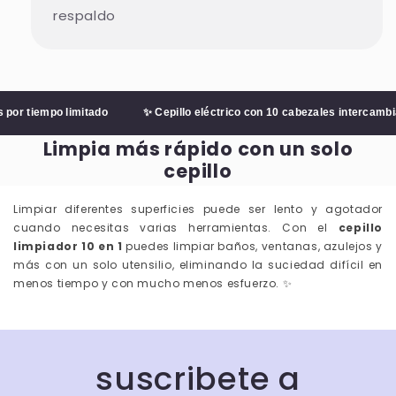
respaldo
áctico para el día
Me encantó porque cumple su función muy bien y
tivas y volvería a
además se ve genial. Se ha convertido en una de m
lo.
compras favoritas últimamente.
tiempo limitado
✨ Cepillo eléctrico con 10 cabezales intercambiables
— Camila Ortega
Limpia más rápido con un solo
cepillo
Limpiar diferentes superficies puede ser lento y agotador
cuando necesitas varias herramientas. Con el
cepillo
limpiador 10 en 1
puedes limpiar baños, ventanas, azulejos y
más con un solo utensilio, eliminando la suciedad difícil en
menos tiempo y con mucho menos esfuerzo. ✨
⮜ DESLIZA ⮞
ANTES
DESPUÉS
suscribete a