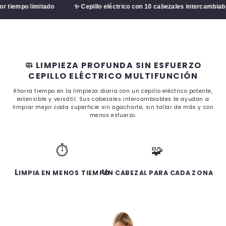
mpo limitado
✨ Cepillo eléctrico con 10 cabezales intercambiables
🧼 LIMPIEZA PROFUNDA SIN ESFUERZO
CEPILLO ELÉCTRICO MULTIFUNCIÓN
Ahorra tiempo en la limpieza diaria con un cepillo eléctrico potente,
extensible y versátil. Sus cabezales intercambiables te ayudan a
limpiar mejor cada superficie sin agacharte, sin tallar de más y con
menos esfuerzo.
⏱️
🧩
L
U
IMPIA EN MENOS TIEMPO
N CABEZAL PARA CADA ZONA