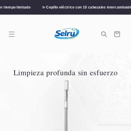
Ir
directamente
mpo limitado
✨ Cepillo eléctrico con 10 cabezales intercambiables
al contenido
Carrito
Limpieza profunda sin esfuerzo