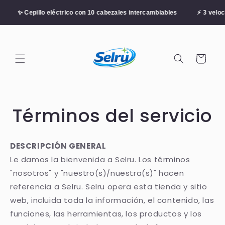
Ir
directamente
illo eléctrico con 10 cabezales intercambiables
⚡ 3 velocidades aju
al contenido
Carrito
Términos del servicio
DESCRIPCIÓN GENERAL
Le damos la bienvenida a Selru. Los términos
"nosotros" y "nuestro(s)/nuestra(s)" hacen
referencia a Selru. Selru opera esta tienda y sitio
web, incluida toda la información, el contenido, las
funciones, las herramientas, los productos y los